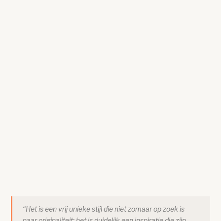
“Het is een vrij unieke stijl die niet zomaar op zoek is
naar originaliteit; het is duidelijk een inspiratie die zijn