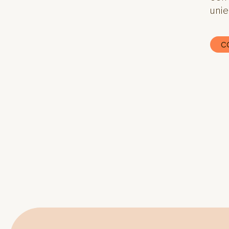
unie
C