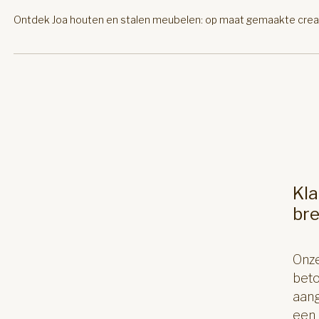
Ontdek Joa houten en stalen meubelen: op maat gemaakte crea
Kla
br
Onze
beto
aang
een 