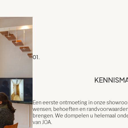
01.
KENNISM
Een eerste ontmoeting in onze showr
wensen, behoeften en randvoorwaarden i
brengen. We dompelen u helemaal onder 
van JOA.