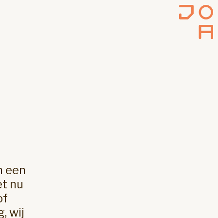
n een
et nu
of
, wij