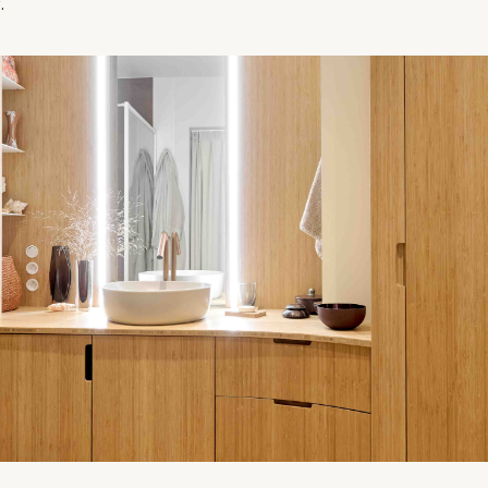
.
uw ruimte en begrijpt uw behoeften en
Deze afspraak is vrijblijvend: pas daarna 
u doorgaat met de studie of niet.
IK MAAK EEN ONTDEKKINGSAFSPRAAK
03.
INR
Inrichtingsstudie van uw project door o