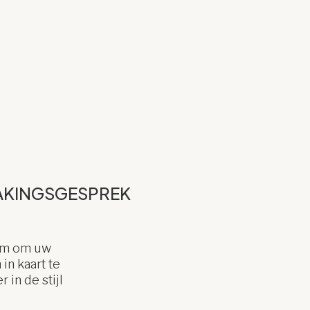
AKINGSGESPREK
oom om uw
n kaart te
in de stijl