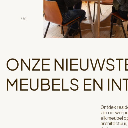
06.
ONZE NIEUWSTE
MEUBELS EN IN
Ontdek reside
zijn ontworp
elk meubel op
architectuur,