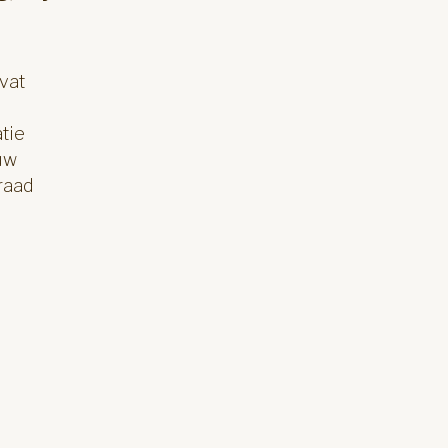
vat
tie
uw
draad