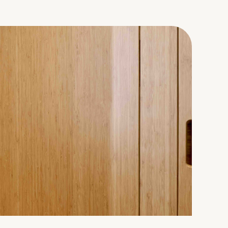
 gewoonten.
beslist u of
ICHTINGSSTUDIE
nze