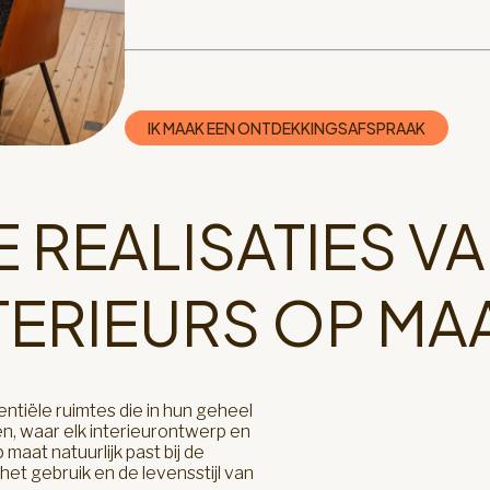
IK MAAK EEN ONTDEKKINGSAFSPRAAK
 REALISATIES V
TERIEURS OP MA
02.
AFSPR
ntiële ruimtes die in hun geheel
en, waar elk interieurontwerp en
 maat natuurlijk past bij de
 het gebruik en de levensstijl van
Een creatieve ontwerper laat zich inspi