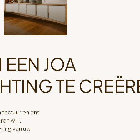
 EEN JOA
CHTING TE CREËR
hitectuur en ons
en wij u
ering van uw