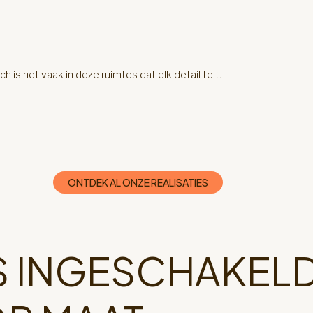
creatieve ontwerpers met opmetingen 
inrichtingsvoorstellen in 3D. Uw mening 
naar de inrichting die volledig bij u past
studie is betalend, maar het bedrag word
s het vaak in deze ruimtes dat elk detail telt.
mindering gebracht op het uiteindelijke
projectbudget. Het weerspiegelt de tijd
expertise die besteed worden aan het 
uw inrichting. 95% van onze klanten die
hebben laten uitvoeren, vertrouwen on
vervolgens hun project toe.
ONTDEK AL ONZE REALISATIES
IK MAAK EEN ONTDEKKINGSAFSPRAAK
NS INGESCHAKEL