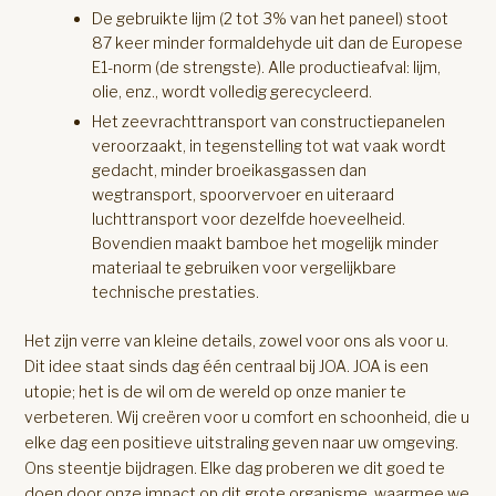
De gebruikte lijm (2 tot 3% van het paneel) stoot
87 keer minder formaldehyde uit dan de Europese
E1-norm (de strengste). Alle productieafval: lijm,
olie, enz., wordt volledig gerecycleerd.
Het zeevrachttransport van constructiepanelen
veroorzaakt, in tegenstelling tot wat vaak wordt
gedacht, minder broeikasgassen dan
wegtransport, spoorvervoer en uiteraard
luchttransport voor dezelfde hoeveelheid.
Bovendien maakt bamboe het mogelijk minder
materiaal te gebruiken voor vergelijkbare
technische prestaties.
Het zijn verre van kleine details, zowel voor ons als voor u.
Dit idee staat sinds dag één centraal bij JOA. JOA is een
utopie; het is de wil om de wereld op onze manier te
verbeteren. Wij creëren voor u comfort en schoonheid, die u
elke dag een positieve uitstraling geven naar uw omgeving.
Ons steentje bijdragen. Elke dag proberen we dit goed te
doen door onze impact op dit grote organisme, waarmee we