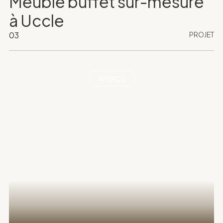
Meuble buffet sur-mesure
à Uccle
03
PROJET
APERÇU