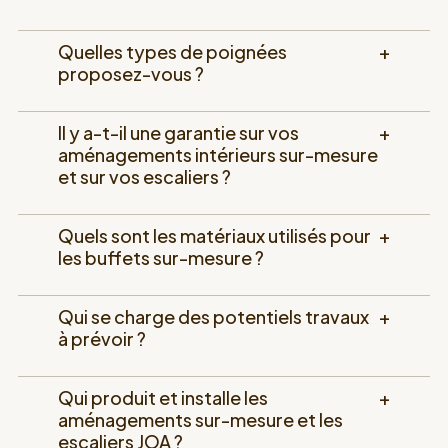
Un designer créatif vient s'inspirer de vos
Quelles types de poignées
+
lieux et comprendre vos besoins et habitudes.
proposez-vous ?
Ce rendez-vous est sans engagement : ce n'est
qu'à la suite de celui-ci que vous décidez de
poursuivre avec l'étude ou non.
Il y a-t-il une garantie sur vos
+
aménagements intérieurs sur-mesure
et sur vos escaliers ?
Quels sont les matériaux utilisés pour
+
les buffets sur-mesure ?
JE PRENDS UN RENDEZ-VOUS DÉCOUVERTE
Qui se charge des potentiels travaux
+
à prévoir ?
Qui produit et installe les
+
aménagements sur-mesure et les
03.
escaliers JOA ?