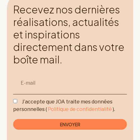
Recevez nos dernières
réalisations, actualités
04.
et inspirations
directement dans votre
MODÉLISATION 3D
boîte mail.
Concrétisation de votre projet 3D dans les
moindres détails par nos designers techniques
en vue de la mise en production dans notre
J’accepte que JOA traite mes données
atelier de menuiserie belge.
personnelles (
Politique de confidentialité
).
ENVOYER