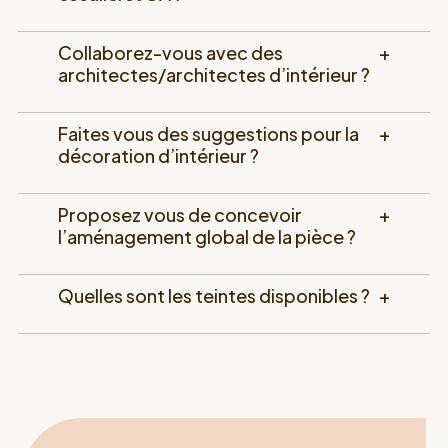
ÉTUDE D'AMÉNAGEMENT
Collaborez-vous avec des
+
architectes/architectes d’intérieur ?
Etude d'aménagement de votre projet par nos
designers créatifs avec relevé des mesures et
plusieurs propositions d'aménagement sous
Faites vous des suggestions pour la
+
forme de 3D. Votre avis nous guide vers
décoration d’intérieur ?
l'aménagement qui vous correspond
pleinement. Cette étude est payante mais son
Proposez vous de concevoir
+
montant est déduit du budget final du projet.
l’aménagement global de la pièce ?
Elle reflète le temps et l’expertise consacrés à
la conception de votre aménagement. 95 % de
nos clients ayant réalisé une étude nous
Quelles sont les teintes disponibles ?
+
confient ensuite leur projet.
JE PRENDS UN RENDEZ-VOUS DÉCOUVERTE