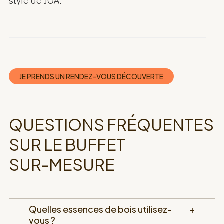
style de JOA.
JE PRENDS UN RENDEZ-VOUS DÉCOUVERTE
QUESTIONS FRÉQUENTES
SUR LE BUFFET
02.
SUR-MESURE
RENDEZ-VOUS À DOMICILE
Quelles essences de bois utilisez-
+
vous ?